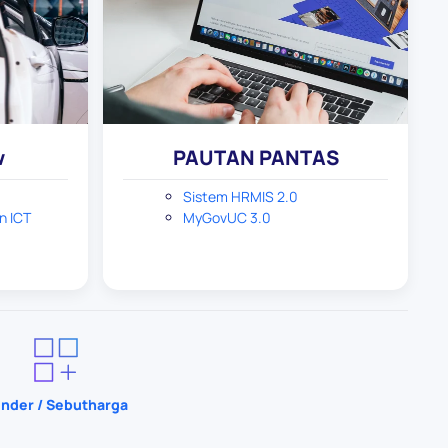
w
PAUTAN PANTAS
Sistem HRMIS 2.0
n ICT
MyGovUC 3.0
nder / Sebutharga