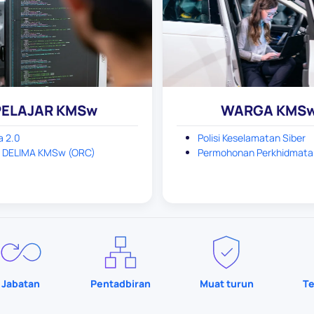
PELAJAR KMSw
WARGA KMS
a 2.0
Polisi Keselamatan Siber
l DELIMA KMSw (ORC)
Permohonan Perkhidmata
Jabatan
Pentadbiran
Muat turun
Te